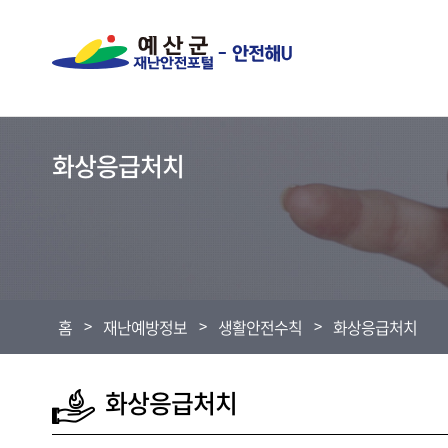
화상응급처치
홈
>
재난예방정보
>
생활안전수칙
>
화상응급처치
화상응급처치